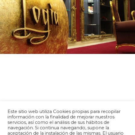
LOGIA TATTOO
¿QUIERES MÁS INFORMACIÓN?
93 395 65 30
CONTACTA
Este sitio web utiliza Cookies propias para recopilar
información con la finalidad de mejorar nuestros
servicios, así como el análisis de sus hábitos de
navegación. Si continua navegando, supone la
aceptación de la instalación de las mismas. El usuario
Política de privacidad
Aviso legal
Política de cookies