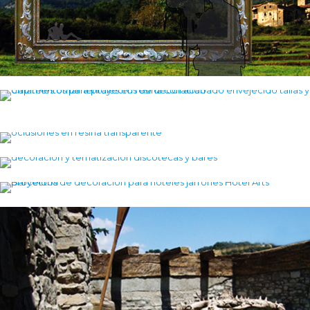
Tallas y ornamentos para proyectos de
decoración de locales comerciales y hoteles
Esculturas en resina y tallas artísticas
Oclusiones en resina transparente y decorativa
Decoración y tematización de bares y
discotecas
Proyectos de decoración para hoteles
Tematización y decoración de piscinas y centros
spa