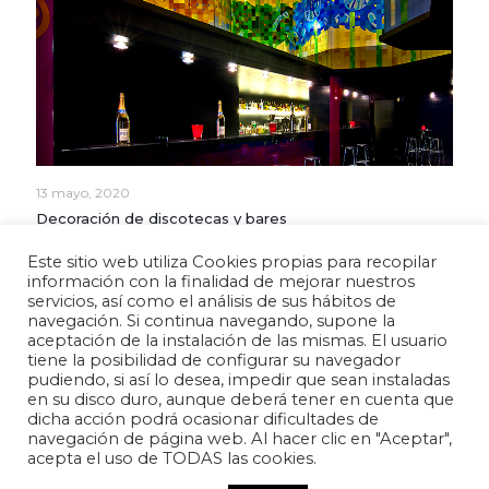
13 mayo, 2020
Decoración de discotecas y bares
Este sitio web utiliza Cookies propias para recopilar
Read more
información con la finalidad de mejorar nuestros
servicios, así como el análisis de sus hábitos de
navegación. Si continua navegando, supone la
aceptación de la instalación de las mismas. El usuario
Política de privacidad
Aviso legal
Política de cookies
tiene la posibilidad de configurar su navegador
pudiendo, si así lo desea, impedir que sean instaladas
en su disco duro, aunque deberá tener en cuenta que
dicha acción podrá ocasionar dificultades de
navegación de página web. Al hacer clic en "Aceptar",
acepta el uso de TODAS las cookies.
© 2025 Overstone SL