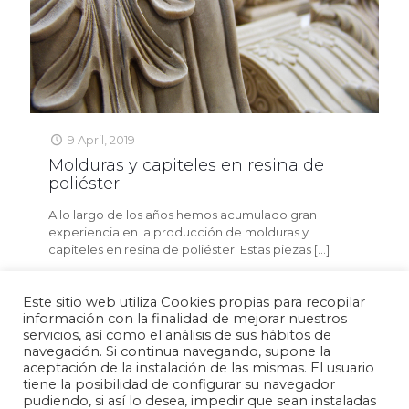
9 April, 2019
Molduras y capiteles en resina de
poliéster
A lo largo de los años hemos acumulado gran
experiencia en la producción de molduras y
capiteles en resina de poliéster. Estas piezas
[…]
Read more
Este sitio web utiliza Cookies propias para recopilar
información con la finalidad de mejorar nuestros
servicios, así como el análisis de sus hábitos de
navegación. Si continua navegando, supone la
aceptación de la instalación de las mismas. El usuario
Política de privacidad
Aviso legal
Política de cookies
tiene la posibilidad de configurar su navegador
pudiendo, si así lo desea, impedir que sean instaladas