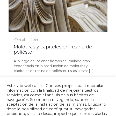
9 abril, 2019
Molduras y capiteles en resina de
poliéster
A lo largo de los años hemos acumulado gran
experiencia en la producción de molduras y
capiteles en resina de poliéster. Estas piezas
[…]
Read more
Este sitio web utiliza Cookies propias para recopilar
información con la finalidad de mejorar nuestros
servicios, así como el análisis de sus hábitos de
navegación. Si continua navegando, supone la
aceptación de la instalación de las mismas. El usuario
Política de privacidad
Aviso legal
Política de cookies
tiene la posibilidad de configurar su navegador
pudiendo, si así lo desea, impedir que sean instaladas