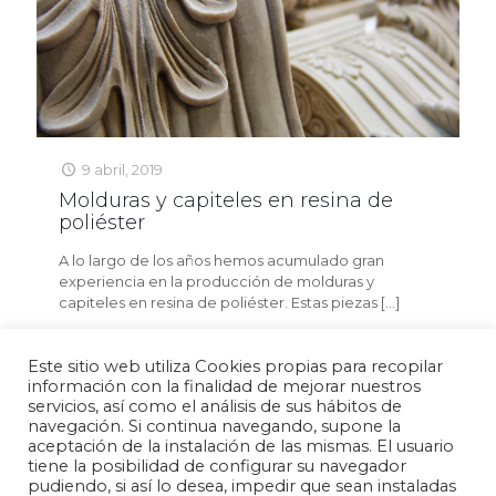
9 abril, 2019
Molduras y capiteles en resina de
poliéster
A lo largo de los años hemos acumulado gran
experiencia en la producción de molduras y
capiteles en resina de poliéster. Estas piezas
[…]
Read more
Este sitio web utiliza Cookies propias para recopilar
información con la finalidad de mejorar nuestros
servicios, así como el análisis de sus hábitos de
navegación. Si continua navegando, supone la
aceptación de la instalación de las mismas. El usuario
Política de privacidad
Aviso legal
Política de cookies
tiene la posibilidad de configurar su navegador
pudiendo, si así lo desea, impedir que sean instaladas