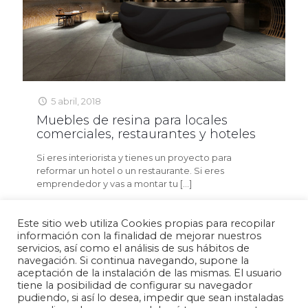
5 abril, 2018
Muebles de resina para locales
comerciales, restaurantes y hoteles
Si eres interiorista y tienes un proyecto para
reformar un hotel o un restaurante. Si eres
emprendedor y vas a montar tu
[…]
Read more
Este sitio web utiliza Cookies propias para recopilar
información con la finalidad de mejorar nuestros
servicios, así como el análisis de sus hábitos de
navegación. Si continua navegando, supone la
aceptación de la instalación de las mismas. El usuario
Política de privacidad
Aviso legal
Política de cookies
tiene la posibilidad de configurar su navegador
pudiendo, si así lo desea, impedir que sean instaladas